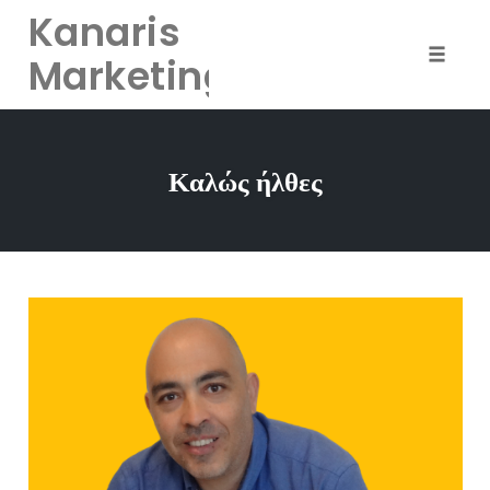
Kanaris
Marketing
Toggle
naviga
Skip
to
Καλώς ήλθες
content