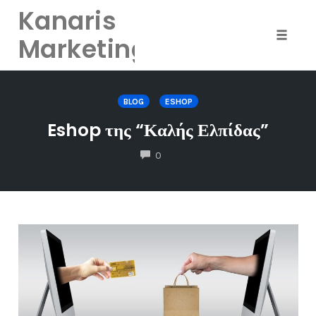
Kanaris
Marketing
Toggle
naviga
Skip
to
BLOG
ESHOP
content
Eshop της “Καλής Ελπίδας”
COMMENTS
0