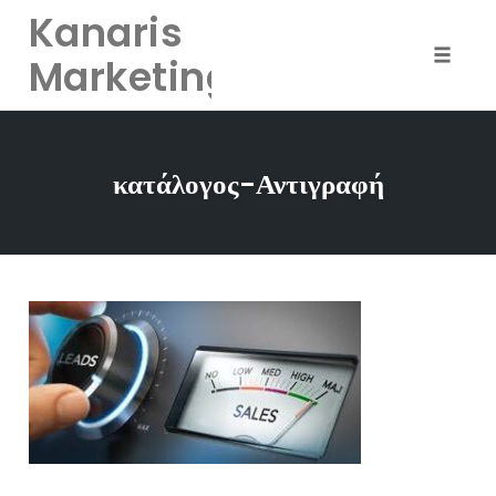
Kanaris
Marketing
Toggle
naviga
Skip
to
κατάλογος-Αντιγραφή
content